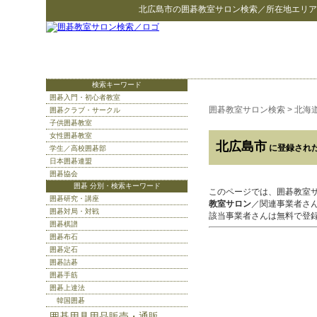
北広島市
の
囲碁教室サロン検索
／所在地エリア
検索キーワード
囲碁入門・初心者教室
囲碁教室サロン検索
>
北海
囲碁クラブ・サークル
子供囲碁教室
女性囲碁教室
北広島市
に登録され
学生／高校囲碁部
日本囲碁連盟
囲碁協会
囲碁 分別・検索キーワード
このページでは、囲碁教室
囲碁研究・講座
教室サロン
／関連事業者さ
囲碁対局・対戦
該当事業者さんは無料で登
囲碁棋譜
囲碁布石
囲碁定石
囲碁詰碁
囲碁手筋
囲碁上達法
韓国囲碁
囲碁用具用品販売・通販