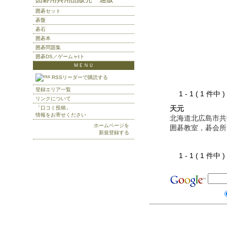
囲碁セット
碁盤
碁石
囲碁本
囲碁問題集
囲碁DS／ゲームャtト
ＭＥＮＵ
RSSリーダーで購読する
登録エリア一覧
1 - 1 ( 1 件中
リンクについて
天元
「口コミ投稿」
情報をお寄せください
北海道北広島市共
ホームページを
囲碁教室，碁会所
新規登録する
1 - 1 ( 1 件中