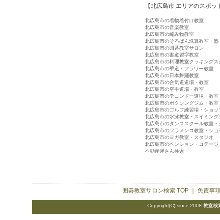
【北広島市 エリアのスポッ
北広島市の着物着付け教室
北広島市の音楽教室
北広島市の編み物教室
北広島市のそろばん珠算教室・塾
北広島市の囲碁教室サロン
北広島市の書道習字教室
北広島市の料理教室クッキングス
北広島市の華道・フラワー教室
北広島市の日本舞踊教室
北広島市の合気道道場・教室
北広島市の空手道場・教室
北広島市のテコンドー道場・教室
北広島市のボクシングジム・教室
北広島市のゴルフ練習場・ショッ
北広島市の水泳教室・スイミング
北広島市のダンススクール教室・
北広島市のフラメンコ教室・ショ
北広島市のヨガ教室・スタジオ
北広島市のペンション・コテージ
不動産屋さん検索
囲碁教室サロン検索
TOP ｜
免責事
Copyright(C) since 2008
教室検