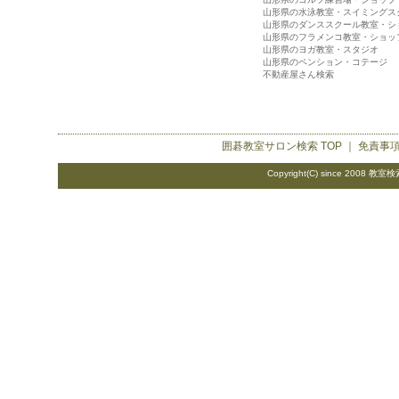
山形県の水泳教室・スイミングス
山形県のダンススクール教室・シ
山形県のフラメンコ教室・ショッ
山形県のヨガ教室・スタジオ
山形県のペンション・コテージ
不動産屋さん検索
囲碁教室サロン検索
TOP ｜
免責事
Copyright(C) since 2008
教室検