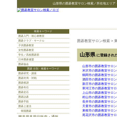
山形県
の
囲碁教室サロン検索
／所在地エリア
検索キーワード
囲碁入門・初心者教室
囲碁教室サロン検索
>
囲碁クラブ・サークル
子供囲碁教室
女性囲碁教室
山形県
に登録され
学生／高校囲碁部
日本囲碁連盟
囲碁協会
山形市の囲碁教室サロン
囲碁 分別・検索キーワード
米沢市の囲碁教室サロン
囲碁研究・講座
鶴岡市の囲碁教室サロン
囲碁対局・対戦
酒田市の囲碁教室サロン
囲碁棋譜
新庄市の囲碁教室サロン
囲碁布石
寒河江市の囲碁教室サロ
囲碁定石
上山市の囲碁教室サロン
囲碁詰碁
村山市の囲碁教室サロン
長井市の囲碁教室サロン
囲碁手筋
天童市の囲碁教室サロン
囲碁上達法
東根市の囲碁教室サロン
韓国囲碁
尾花沢市の囲碁教室サロ
囲碁用具用品販売・通販