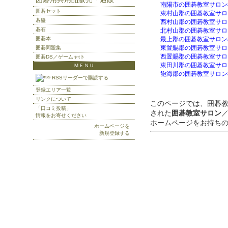
南陽市の囲碁教室サロン
囲碁セット
東村山郡の囲碁教室サロ
碁盤
西村山郡の囲碁教室サロ
碁石
北村山郡の囲碁教室サロ
囲碁本
最上郡の囲碁教室サロン
東置賜郡の囲碁教室サロ
囲碁問題集
西置賜郡の囲碁教室サロ
囲碁DS／ゲームャtト
東田川郡の囲碁教室サロ
ＭＥＮＵ
飽海郡の囲碁教室サロン
RSSリーダーで購読する
登録エリア一覧
リンクについて
このページでは、囲碁
「口コミ投稿」
された
囲碁教室サロン
情報をお寄せください
ホームページをお持ち
ホームページを
新規登録する