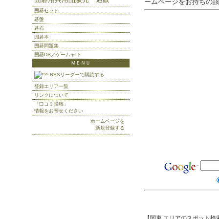
ームページをお持ちの
囲碁セット
碁盤
碁石
囲碁本
囲碁問題集
囲碁DS／ゲームャtト
ＭＥＮＵ
RSSリーダーで購読する
登録エリア一覧
リンクについて
「口コミ投稿」
情報をお寄せください
ホームページを
新規登録する
【関東 エリアのスポット検