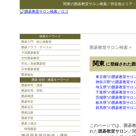
関東
の
囲碁教室サロン検索
／所在地エリア・
検索キーワード
囲碁入門・初心者教室
囲碁教室サロン検索
>
囲碁クラブ・サークル
子供囲碁教室
女性囲碁教室
関東
に登録された囲
学生／高校囲碁部
日本囲碁連盟
囲碁協会
東京都*の囲碁教室サロ
囲碁 分別・検索キーワード
神奈川県*の囲碁教室サ
囲碁研究・講座
埼玉県*の囲碁教室サロ
囲碁対局・対戦
千葉県*の囲碁教室サロ
囲碁棋譜
茨城県*の囲碁教室サロ
囲碁布石
栃木県*の囲碁教室サロ
囲碁定石
群馬県*の囲碁教室サロ
囲碁詰碁
囲碁手筋
囲碁上達法
このページでは、囲碁
韓国囲碁
れた
囲碁教室サロン
／
囲碁用具用品販売・通販