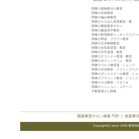
関東の着物着付け教室
関東の音楽教室
関東の編み物教室
関東のそろばん珠算教室・塾
関東の囲碁教室サロン
関東の書道習字教室
関東の料理教室クッキングスクー
関東の華道・フラワー教室
関東の日本舞踊教室
関東の合気道道場・教室
関東の空手道場・教室
関東のテコンドー道場・教室
関東のボクシングジム・教室
関東のゴルフ練習場・ショップ
関東の水泳教室・スイミングスク
関東のダンススクール教室・ショ
関東のフラメンコ教室・ショップ
関東のヨガ教室・スタジオ
関東のペンション・コテージ
不動産屋さん検索
囲碁教室サロン検索
TOP ｜
免責事
Copyright(C) since 2008
教室検