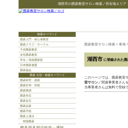
湖西市
の
囲碁教室サロン検索
／所在地エリア
検索キーワード
囲碁入門・初心者教室
囲碁教室サロン検索
>
東海
囲碁クラブ・サークル
子供囲碁教室
女性囲碁教室
湖西市
に登録された囲
学生／高校囲碁部
日本囲碁連盟
囲碁協会
囲碁 分別・検索キーワード
このページでは、囲碁教室
囲碁研究・講座
室サロン
／関連事業者さん
囲碁対局・対戦
当事業者さんは無料で登録
囲碁棋譜
囲碁布石
囲碁定石
囲碁詰碁
囲碁手筋
囲碁上達法
韓国囲碁
囲碁用具用品販売・通販