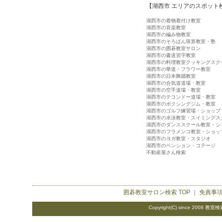
【湖西市 エリアのスポット
湖西市の着物着付け教室
湖西市の音楽教室
湖西市の編み物教室
湖西市のそろばん珠算教室・塾
湖西市の囲碁教室サロン
湖西市の書道習字教室
湖西市の料理教室クッキングスク
湖西市の華道・フラワー教室
湖西市の日本舞踊教室
湖西市の合気道道場・教室
湖西市の空手道場・教室
湖西市のテコンドー道場・教室
湖西市のボクシングジム・教室
湖西市のゴルフ練習場・ショップ
湖西市の水泳教室・スイミングス
湖西市のダンススクール教室・シ
湖西市のフラメンコ教室・ショッ
湖西市のヨガ教室・スタジオ
湖西市のペンション・コテージ
不動産屋さん検索
囲碁教室サロン検索
TOP ｜
免責事
Copyright(C) since 2008
教室検