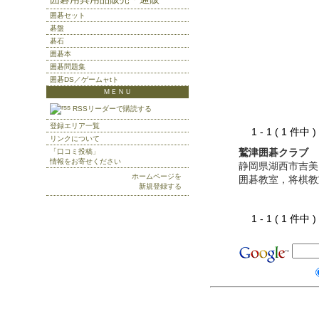
囲碁セット
碁盤
碁石
囲碁本
囲碁問題集
囲碁DS／ゲームャtト
ＭＥＮＵ
RSSリーダーで購読する
登録エリア一覧
1 - 1 ( 1 件中
リンクについて
鷲津囲碁クラブ
「口コミ投稿」
情報をお寄せください
静岡県湖西市吉美
ホームページを
囲碁教室，将棋教
新規登録する
1 - 1 ( 1 件中