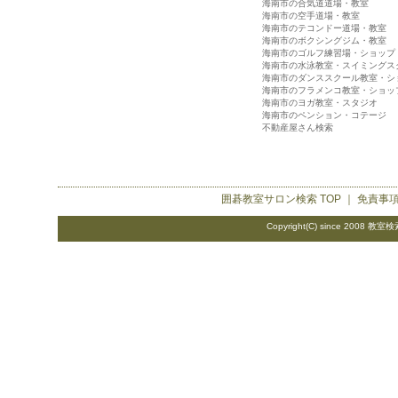
海南市の合気道道場・教室
海南市の空手道場・教室
海南市のテコンドー道場・教室
海南市のボクシングジム・教室
海南市のゴルフ練習場・ショップ
海南市の水泳教室・スイミングス
海南市のダンススクール教室・シ
海南市のフラメンコ教室・ショッ
海南市のヨガ教室・スタジオ
海南市のペンション・コテージ
不動産屋さん検索
囲碁教室サロン検索
TOP ｜
免責事
Copyright(C) since 2008
教室検