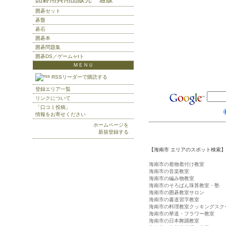
囲碁セット
碁盤
碁石
囲碁本
囲碁問題集
囲碁DS／ゲームャtト
ＭＥＮＵ
RSSリーダーで購読する
登録エリア一覧
リンクについて
「口コミ投稿」
情報をお寄せください
ホームページを
新規登録する
【海南市 エリアのスポット検索】
海南市の着物着付け教室
海南市の音楽教室
海南市の編み物教室
海南市のそろばん珠算教室・塾
海南市の囲碁教室サロン
海南市の書道習字教室
海南市の料理教室クッキングスク
海南市の華道・フラワー教室
海南市の日本舞踊教室