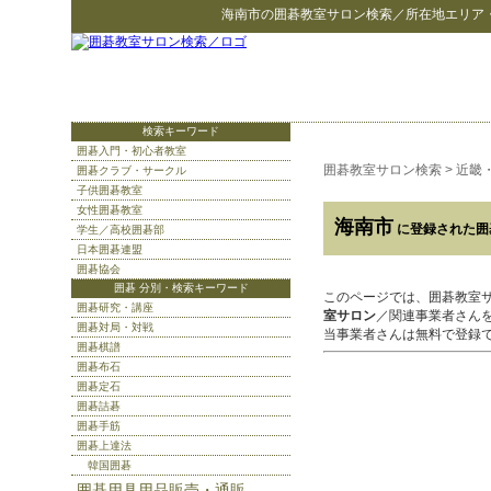
海南市
の
囲碁教室サロン検索
／所在地エリア
検索キーワード
囲碁入門・初心者教室
囲碁教室サロン検索
>
近畿
囲碁クラブ・サークル
子供囲碁教室
女性囲碁教室
海南市
に登録された囲
学生／高校囲碁部
日本囲碁連盟
囲碁協会
囲碁 分別・検索キーワード
このページでは、囲碁教室
囲碁研究・講座
室サロン
／関連事業者さん
囲碁対局・対戦
当事業者さんは無料で登録
囲碁棋譜
囲碁布石
囲碁定石
囲碁詰碁
囲碁手筋
囲碁上達法
韓国囲碁
囲碁用具用品販売・通販