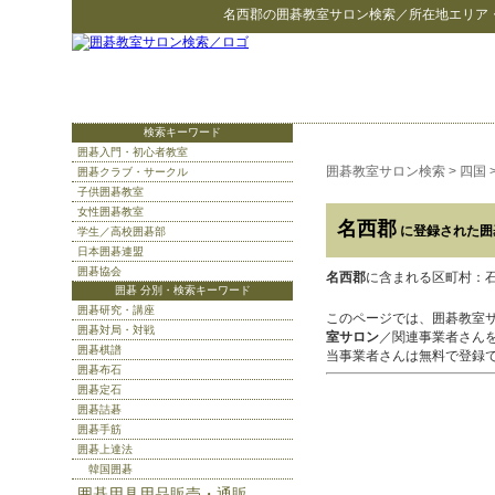
名西郡
の
囲碁教室サロン検索
／所在地エリア
検索キーワード
囲碁入門・初心者教室
囲碁教室サロン検索
>
四国
囲碁クラブ・サークル
子供囲碁教室
女性囲碁教室
名西郡
に登録された囲
学生／高校囲碁部
日本囲碁連盟
囲碁協会
名西郡
に含まれる区町村：石井
囲碁 分別・検索キーワード
囲碁研究・講座
このページでは、囲碁教室
囲碁対局・対戦
室サロン
／関連事業者さん
囲碁棋譜
当事業者さんは無料で登録
囲碁布石
囲碁定石
囲碁詰碁
囲碁手筋
囲碁上達法
韓国囲碁
囲碁用具用品販売・通販