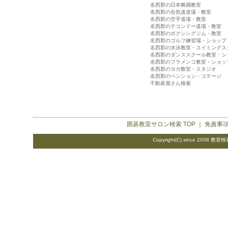
名西郡の日本舞踊教室
名西郡の合気道道場・教室
名西郡の空手道場・教室
名西郡のテコンドー道場・教室
名西郡のボクシングジム・教室
名西郡のゴルフ練習場・ショップ
名西郡の水泳教室・スイミングス
名西郡のダンススクール教室・シ
名西郡のフラメンコ教室・ショッ
名西郡のヨガ教室・スタジオ
名西郡のペンション・コテージ
不動産屋さん検索
囲碁教室サロン検索
TOP ｜
免責事
Copyright(C) since 2008
教室検