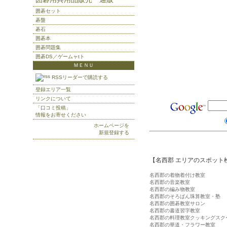
囲碁セット
碁盤
碁石
囲碁本
囲碁問題集
囲碁DS／ゲームャtト
ＭＥＮＵ
RSSリーダーで購読する
登録エリア一覧
リンクについて
「口コミ投稿」
情報をお寄せください
ホームページを
新規登録する
【名西郡 エリアのスポット
名西郡の着物着付け教室
名西郡の音楽教室
名西郡の編み物教室
名西郡のそろばん珠算教室・塾
名西郡の囲碁教室サロン
名西郡の書道習字教室
名西郡の料理教室クッキングスク
名西郡の華道・フラワー教室