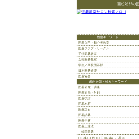
西松浦郡
の
検索キーワード
囲碁入門・初心者教室
囲碁クラブ・サークル
子供囲碁教室
女性囲碁教室
学生／高校囲碁部
日本囲碁連盟
囲碁協会
囲碁 分別・検索キーワード
囲碁研究・講座
囲碁対局・対戦
囲碁棋譜
囲碁布石
囲碁定石
囲碁詰碁
囲碁手筋
囲碁上達法
韓国囲碁
囲碁用具用品販売・通販