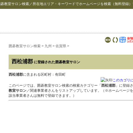
囲碁教室サロン検索
／所在地エリア・キーワードでホームページを検索（無料登録）
囲碁教室サロン検索
>
九州
>
佐賀県
>
西松浦郡
に登録された囲碁教室サロン
西松浦郡
に含まれる区町村：有田町
このカゴリ
このページでは、囲碁教室サロン検索の検索カテゴリー「
西松浦郡
」に登録
教室サロン
／関連事業者さんをリストアップしています。（※ホームページ
該当事業者さんは無料で登録できます。）