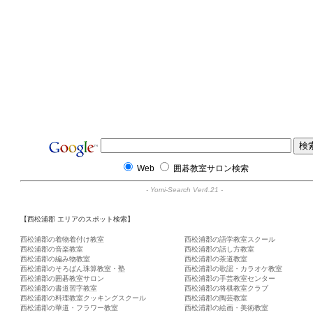
Web
囲碁教室サロン検索
-
Yomi-Search Ver4.21
-
【西松浦郡 エリアのスポット検索】
西松浦郡の着物着付け教室
西松浦郡の語学教室スクール
西松浦郡の音楽教室
西松浦郡の話し方教室
西松浦郡の編み物教室
西松浦郡の茶道教室
西松浦郡のそろばん珠算教室・塾
西松浦郡の歌謡・カラオケ教室
西松浦郡の囲碁教室サロン
西松浦郡の手芸教室センター
西松浦郡の書道習字教室
西松浦郡の将棋教室クラブ
西松浦郡の料理教室クッキングスクール
西松浦郡の陶芸教室
西松浦郡の華道・フラワー教室
西松浦郡の絵画・美術教室