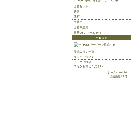
囲碁セット
碁盤
碁石
囲碁本
囲碁問題集
囲碁DS／ゲームャtト
ＭＥＮＵ
RSSリーダーで購読する
登録エリア一覧
リンクについて
「口コミ投稿」
情報をお寄せください
ホームページを
新規登録する