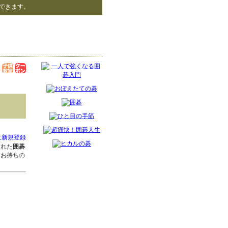
できます。
に新規登録
された
囲碁
をお持ちの