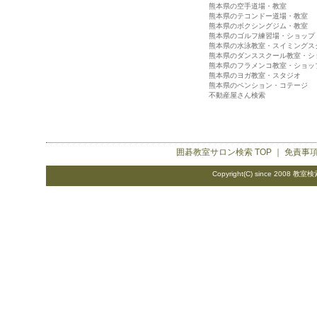
熊本県の空手道場・教室
熊本県のテコンドー道場・教室
熊本県のボクシングジム・教室
熊本県のゴルフ練習場・ショップ
熊本県の水泳教室・スイミングス
熊本県のダンススクール教室・シ
熊本県のフラメンコ教室・ショッ
熊本県のヨガ教室・スタジオ
熊本県のペンション・コテージ
不動産屋さん検索
囲碁教室サロン検索
TOP ｜
免責事
Copyright(C) since 2008
教室検