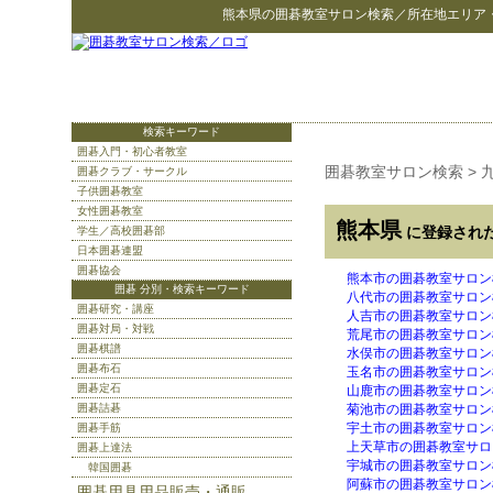
熊本県
の
囲碁教室サロン検索
／所在地エリア
検索キーワード
囲碁入門・初心者教室
囲碁教室サロン検索
>
囲碁クラブ・サークル
子供囲碁教室
女性囲碁教室
熊本県
に登録され
学生／高校囲碁部
日本囲碁連盟
囲碁協会
熊本市の囲碁教室サロン
囲碁 分別・検索キーワード
八代市の囲碁教室サロン
囲碁研究・講座
人吉市の囲碁教室サロン
囲碁対局・対戦
荒尾市の囲碁教室サロン
囲碁棋譜
水俣市の囲碁教室サロン
囲碁布石
玉名市の囲碁教室サロン
囲碁定石
山鹿市の囲碁教室サロン
囲碁詰碁
菊池市の囲碁教室サロン
宇土市の囲碁教室サロン
囲碁手筋
上天草市の囲碁教室サロ
囲碁上達法
宇城市の囲碁教室サロン
韓国囲碁
阿蘇市の囲碁教室サロン
囲碁用具用品販売・通販