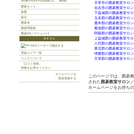
天草市の囲碁教室サロン
囲碁セット
合志市の囲碁教室サロン
碁盤
下益城郡の囲碁教室サロ
碁石
玉名郡の囲碁教室サロン
囲碁本
鹿本郡の囲碁教室サロン
菊池郡の囲碁教室サロン
囲碁問題集
阿蘇郡の囲碁教室サロン
囲碁DS／ゲームャtト
上益城郡の囲碁教室サロ
ＭＥＮＵ
八代郡の囲碁教室サロン
RSSリーダーで購読する
葦北郡の囲碁教室サロン
登録エリア一覧
球磨郡の囲碁教室サロン
リンクについて
天草郡の囲碁教室サロン
「口コミ投稿」
情報をお寄せください
ホームページを
このページでは、囲碁
新規登録する
された
囲碁教室サロン
ホームページをお持ち