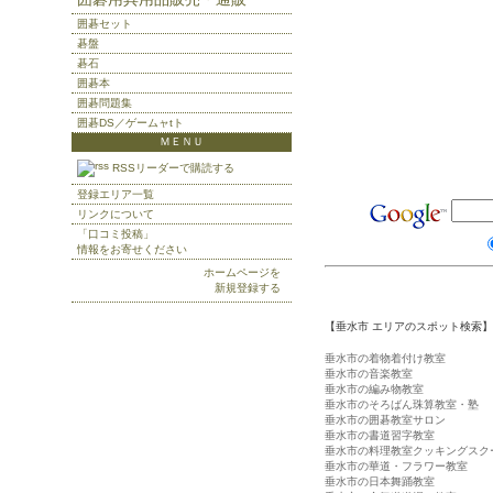
囲碁セット
碁盤
碁石
囲碁本
囲碁問題集
囲碁DS／ゲームャtト
ＭＥＮＵ
RSSリーダーで購読する
登録エリア一覧
リンクについて
「口コミ投稿」
情報をお寄せください
ホームページを
新規登録する
【垂水市 エリアのスポット検索】
垂水市の着物着付け教室
垂水市の音楽教室
垂水市の編み物教室
垂水市のそろばん珠算教室・塾
垂水市の囲碁教室サロン
垂水市の書道習字教室
垂水市の料理教室クッキングスク
垂水市の華道・フラワー教室
垂水市の日本舞踊教室