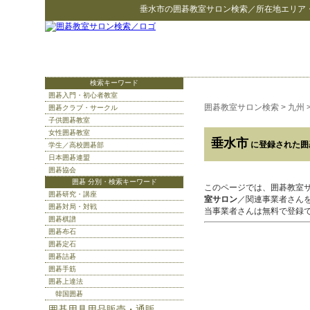
垂水市
の
囲碁教室サロン検索
／所在地エリア
検索キーワード
囲碁入門・初心者教室
囲碁教室サロン検索
>
九州
囲碁クラブ・サークル
子供囲碁教室
女性囲碁教室
垂水市
に登録された囲
学生／高校囲碁部
日本囲碁連盟
囲碁協会
囲碁 分別・検索キーワード
このページでは、囲碁教室
囲碁研究・講座
室サロン
／関連事業者さん
囲碁対局・対戦
当事業者さんは無料で登録
囲碁棋譜
囲碁布石
囲碁定石
囲碁詰碁
囲碁手筋
囲碁上達法
韓国囲碁
囲碁用具用品販売・通販