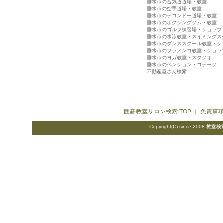
垂水市の合気道道場・教室
垂水市の空手道場・教室
垂水市のテコンドー道場・教室
垂水市のボクシングジム・教室
垂水市のゴルフ練習場・ショップ
垂水市の水泳教室・スイミングス
垂水市のダンススクール教室・シ
垂水市のフラメンコ教室・ショッ
垂水市のヨガ教室・スタジオ
垂水市のペンション・コテージ
不動産屋さん検索
囲碁教室サロン検索
TOP ｜
免責事
Copyright(C) since 2008
教室検