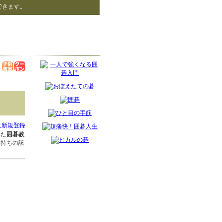
できます。
に新規登録
れた
囲碁教
お持ちの該