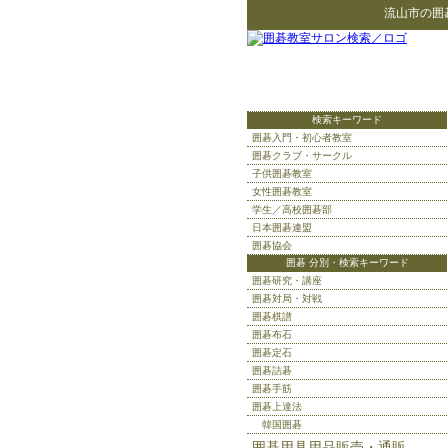
流山市
の
囲
検索キーワード
囲碁入門・初心者教室
囲碁クラブ・サークル
子供囲碁教室
女性囲碁教室
学生／高校囲碁部
日本囲碁連盟
囲碁協会
囲碁 分別・検索キーワード
囲碁研究・講座
囲碁対局・対戦
囲碁棋譜
囲碁布石
囲碁定石
囲碁詰碁
囲碁手筋
囲碁上達法
韓国囲碁
囲碁用具用品販売・通販