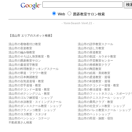
Web
囲碁教室サロン検索
-
Yomi-Search Ver4.21
-
【流山市 エリアのスポット検索】
流山市の着物着付け教室
流山市の語学教室スクール
流山市の音楽教室
流山市の話し方教室
流山市の編み物教室
流山市の茶道教室
流山市のそろばん珠算教室・塾
流山市の歌謡・カラオケ教室
流山市の囲碁教室サロン
流山市の手芸教室センター
流山市の書道習字教室
流山市の将棋教室クラブ
流山市の料理教室クッキングスクール
流山市の陶芸教室
流山市の華道・フラワー教室
流山市の絵画・美術教室
流山市の日本舞踊教室
流山市の柔道教室・道場
流山市の合気道道場・教室
流山市の剣道教室・道場
流山市の空手道場・教室
流山市のテコンドー道場・教室
流山市のテコンドー道場・教室
流山市の拳法道場・教室
流山市のボクシングジム・教室
流山市のフィットネスジム・スポーツク
流山市のゴルフ練習場・ショップ
流山市のテニススクール・ショップ
流山市の水泳教室・スイミングスクール
流山市の乗馬クラブ・教室
流山市のダンススクール教室・ショップ
流山市の社交ダンス教室・ショップ
流山市のフラメンコ教室・ショップ
流山市のバレエ教室スクール・ショップ
流山市のヨガ教室・スタジオ
流山市のペットショップ
流山市のペンション・コテージ
流山市の民宿・旅館・宿坊
不動産屋さん検索