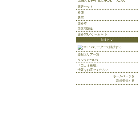
囲碁セット
碁盤
碁石
囲碁本
囲碁問題集
囲碁DS／ゲームャtト
ＭＥＮＵ
RSSリーダーで購読する
登録エリア一覧
リンクについて
「口コミ投稿」
情報をお寄せください
ホームページを
新規登録する